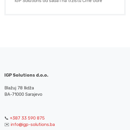
IGP Solutions od sada i na tržištu Crne Gore
IGP Solutions d.o.o.
Blažuj 78 Ilidža
BA-71000 Sarajevo
📞
+387 33 590 875
✉️
info@igp-solutions.ba