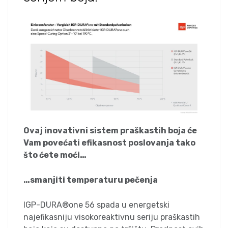
Ovaj inovativni sistem praškastih boja će
Vam povećati efikasnost poslovanja tako
što ćete moći…
…smanjiti temperaturu pečenja
IGP-DURA®one 56 spada u energetski
najefikasniju visokoreaktivnu seriju praškastih