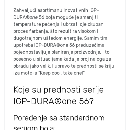
Zahvaljući asortimanu inovativnih IGP-
DURA®
one
56 boja moguće je smanjiti
temperature pečenja i ubrzati cjelokupan
proces farbanja, što rezultira visokom i
dugotrajnom uštedom energije. Samim tim
upotreba IGP-DURA®one 56 preduzećima
pojednostavljuje planiranje proizvodnje, i to
posebno u situacijama kada je broj naloga za
obradu jako velik. I upravo te prednosti se kriju
iza moto-a “Keep cool, take one!”
Koje su prednosti serije
IGP-DURA®one 56?
Poređenje sa standardnom
serijom boja: