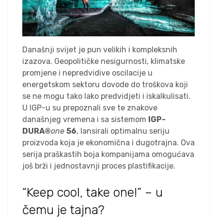
Današnji svijet je pun velikih i kompleksnih
izazova. Geopolitičke nesigurnosti, klimatske
promjene i nepredvidive oscilacije u
energetskom sektoru dovode do troškova koji
se ne mogu tako lako predvidjeti i iskalkulisati.
U IGP-u su prepoznali sve te znakove
današnjeg vremena i sa sistemom
IGP-
DURA®
one
56
, lansirali optimalnu seriju
proizvoda koja je ekonomična i dugotrajna. Ova
serija praškastih boja kompanijama omogućava
još brži i jednostavnji proces plastifikacije.
“Keep cool, take one!” – u
čemu je tajna?