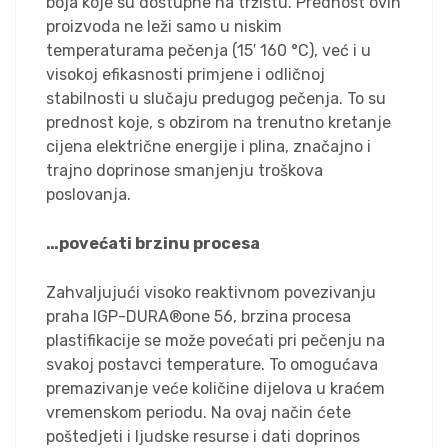
boja koje su dostupne na tržištu. Prednost ovih
proizvoda ne leži samo u niskim
temperaturama pečenja (15′ 160 °C), već i u
visokoj efikasnosti primjene i odličnoj
stabilnosti u slučaju predugog pečenja. To su
prednost koje, s obzirom na trenutno kretanje
cijena električne energije i plina, značajno i
trajno doprinose smanjenju troškova
poslovanja.
…povećati brzinu procesa
Zahvaljujući visoko reaktivnom povezivanju
praha IGP-DURA®one 56, brzina procesa
plastifikacije se može povećati pri pečenju na
svakoj postavci temperature. To omogućava
premazivanje veće količine dijelova u kraćem
vremenskom periodu. Na ovaj način ćete
poštedjeti i ljudske resurse i dati doprinos