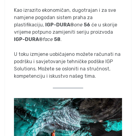
Kao izrazito ekonomičan, dugotrajan i za sve
namjene pogodan sistem praha za
plastifikaciju,
IGP-DURA®
one
56
će u skorije
vrijeme potpuno zamijeniti seriju proizvoda
IGP-DURA®
face
58
.
U toku izmjene uobičajeno možete računati na
podršku i savjetovanje tehničke podške IGP
Solutions. Možete se osloniti na stručnost,
kompetenciju i iskustvo našeg tima.