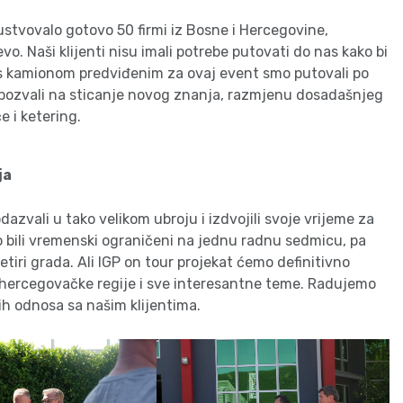
tvovalo gotovo 50 firmi iz Bosne i Hercegovine,
vo. Naši klijenti nisu imali potrebe putovati do nas kako bi
 – s kamionom predviđenim za ovaj event smo putovali po
a pozvali na sticanje novog znanja, razmjenu dosadašnjeg
 i ketering.
ja
azvali u tako velikom ubroju i izdvojili svoje vrijeme za
o bili vremenski ograničeni na jednu radnu sedmicu, pa
tiri grada. Ali IGP on tour projekat ćemo definitivno
phercegovačke regije i sve interesantne teme. Radujemo
nih odnosa sa našim klijentima.