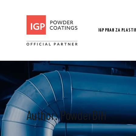
Skip
to
content
IGP PRAH ZA PLASTI
Author: PowderBiH