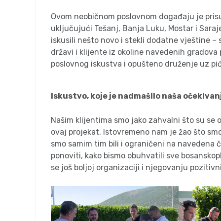
Ovom neobičnom poslovnom događaju je prisus
uključujući Tešanj, Banja Luku, Mostar i Saraje
iskusili nešto novo i stekli dodatne vještine
državi i klijente iz okoline navedenih gradov
poslovnog iskustva i opušteno druženje uz piće
Iskustvo, koje je nadmašilo naša očekivan
Našim klijentima smo jako zahvalni što su se od
ovaj projekat. Istovremeno nam je žao što sm
smo samim tim bili i ograničeni na navedena če
ponoviti, kako bismo obuhvatili sve bosansko
se još boljoj organizaciji i njegovanju pozitiv