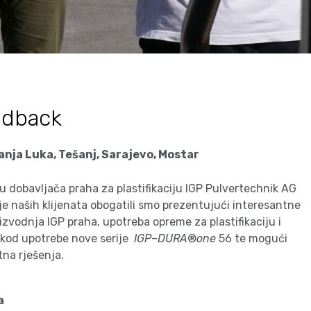
edback
anja Luka, Tešanj, Sarajevo, Mostar
 dobavljača praha za plastifikaciju IGP Pulvertechnik AG
e naših klijenata obogatili smo prezentujući interesantne
izvodnja IGP praha, upotreba opreme za plastifikaciju i
i kod upotrebe nove serije
IGP
–
DURA
®
one
56 te mogući
tna rješenja.
a