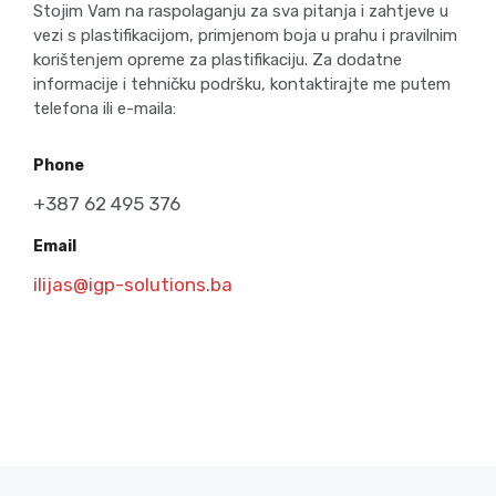
Stojim Vam na raspolaganju za sva pitanja i zahtjeve u
vezi s plastifikacijom, primjenom boja u prahu i pravilnim
korištenjem opreme za plastifikaciju. Za dodatne
informacije i tehničku podršku, kontaktirajte me putem
telefona ili e-maila:
Phone
+387 62 495 376
Email
ilijas@igp-solutions.ba