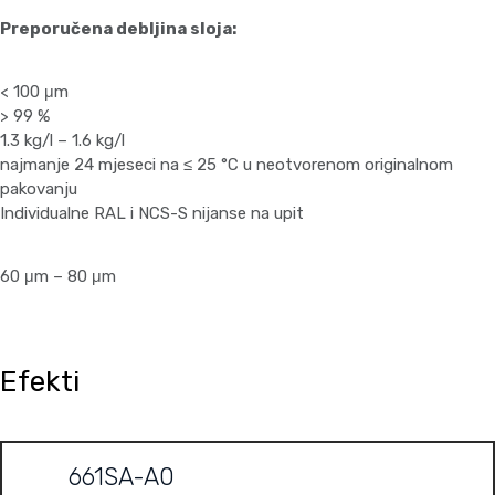
Preporučena debljina sloja:
< 100 μm
> 99 %
1.3 kg/l – 1.6 kg/l
najmanje 24 mjeseci na ≤ 25 °C u neotvorenom originalnom
pakovanju
Individualne RAL i NCS-S nijanse na upit
60 μm – 80 μm
Efekti
661SA-A0